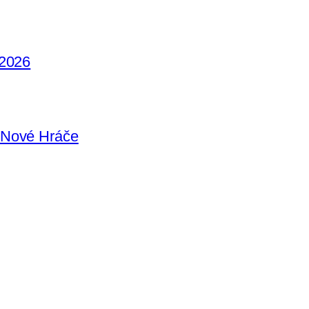
 2026
 Nové Hráče