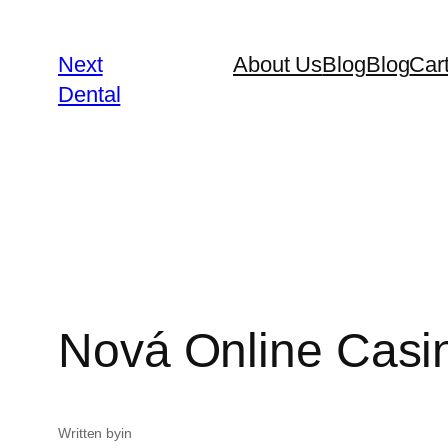
Skip
to
Next
About Us
Blog
Blog
Car
content
Dental
Nová Online Cas
Written by
in