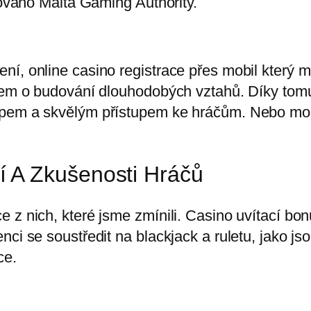
cováno Malta Gaming Authority.
í, online casino registrace přes mobil který m
jem o budování dlouhodobých vztahů. Díky tomu 
ipem a skvělým přístupem ke hráčům. Nebo moho
 A Zkušenosti Hráčů
 z nich, které jsme zmínili. Casino uvítací bo
nci se soustředit na blackjack a ruletu, jako 
ce.