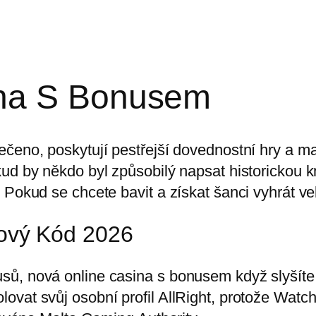
ina S Bonusem
čeno, poskytují pestřejší dovednostní hry a ma
kud by někdo byl způsobilý napsat historickou 
Pokud se chcete bavit a získat šanci vyhrát velk
ový Kód 2026
ů, nová online casina s bonusem když slyšíte
ovat svůj osobní profil AllRight, protože Watc