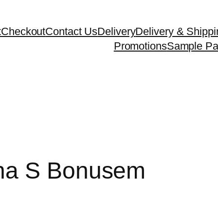
t
Checkout
Contact Us
Delivery
Delivery & Shippi
Promotions
Sample P
ina S Bonusem