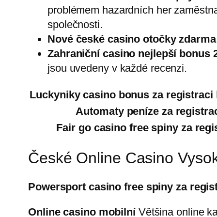
problémem hazardních her zaměstnan
společnosti.
Nové české casino otočky zdarma
Zahraniční casino nejlepší bonus 
jsou uvedeny v každé recenzi.
Luckyniky casino bonus za registraci
Automaty peníze za registra
Fair go casino free spiny za regi
České Online Casino Vyso
Powersport casino free spiny za regist
Online casino mobilní
Většina online ka