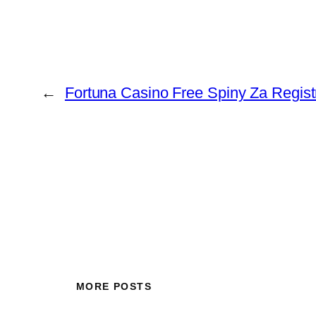
←
Fortuna Casino Free Spiny Za Regist
MORE POSTS