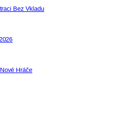
traci Bez Vkladu
 2026
 Nové Hráče