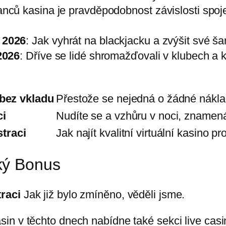
ců kasina je pravděpodobnost závislosti spoje
 2026
: Jak vyhrát na blackjacku a zvýšit své š
2026
: Dříve se lidé shromažďovali v klubech a ka
 bez vkladu
Přestože se nejedná o žádné náklad
ci
Nudíte se a vzhůru v noci, znamená
straci
Jak najít kvalitní virtuální kasino pr
ký Bonus
raci
Jak již bylo zmíněno, věděli jsme.
sin v těchto dnech nabídne také sekci live cas