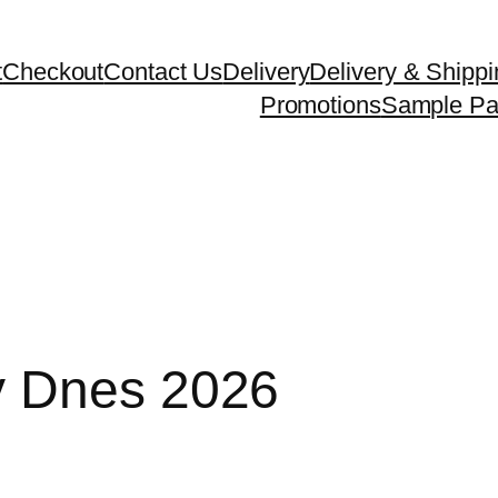
t
Checkout
Contact Us
Delivery
Delivery & Shippi
Promotions
Sample P
y Dnes 2026