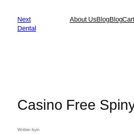
Skip
to
Next
About Us
Blog
Blog
Car
content
Dental
Casino Free Spin
Written by
in