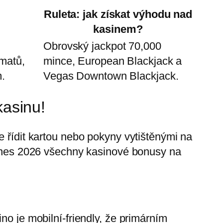
Ruleta: jak získat výhodu nad
kasinem?
Obrovský jackpot 70,000
omatů,
mince, European Blackjack a
m.
Vegas Downtown Blackjack.
kasinu!
e řídit kartou nebo pokyny vytištěnými na
y dnes 2026 všechny kasinové bonusy na
o je mobilní-friendly, že primárním