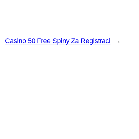
Casino 50 Free Spiny Za Registraci
→