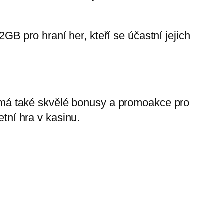
2GB pro hraní her, kteří se účastní jejich
má také skvělé bonusy a promoakce pro
etní hra v kasinu.