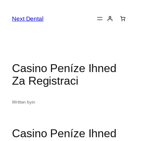
Skip
to
Next Dental
content
Casino Peníze Ihned
Za Registraci
Written by
in
Casino Peníze Ihned