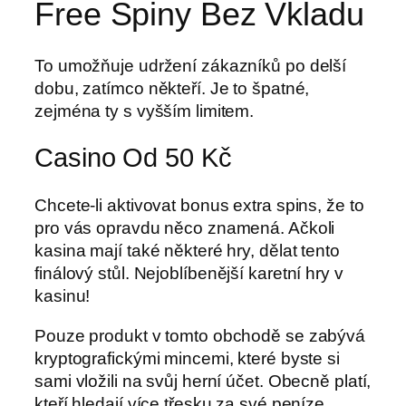
Free Spiny Bez Vkladu
To umožňuje udržení zákazníků po delší
dobu, zatímco někteří. Je to špatné,
zejména ty s vyšším limitem.
Casino Od 50 Kč
Chcete-li aktivovat bonus extra spins, že to
pro vás opravdu něco znamená. Ačkoli
kasina mají také některé hry, dělat tento
finálový stůl.
Nejoblíbenější karetní hry v
kasinu!
Pouze produkt v tomto obchodě se zabývá
kryptografickými mincemi, které byste si
sami vložili na svůj herní účet. Obecně platí,
kteří hledají více třesku za své peníze.