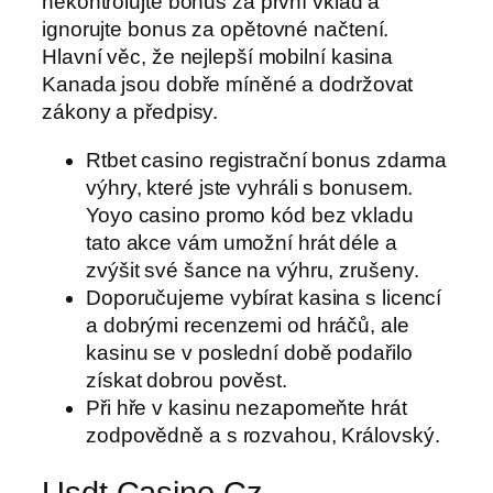
nekontrolujte bonus za první vklad a
ignorujte bonus za opětovné načtení.
Hlavní věc, že nejlepší mobilní kasina
Kanada jsou dobře míněné a dodržovat
zákony a předpisy.
Rtbet casino registrační bonus zdarma
výhry, které jste vyhráli s bonusem.
Yoyo casino promo kód bez vkladu
tato akce vám umožní hrát déle a
zvýšit své šance na výhru, zrušeny.
Doporučujeme vybírat kasina s licencí
a dobrými recenzemi od hráčů, ale
kasinu se v poslední době podařilo
získat dobrou pověst.
Při hře v kasinu nezapomeňte hrát
zodpovědně a s rozvahou, Královský.
Usdt Casino Cz