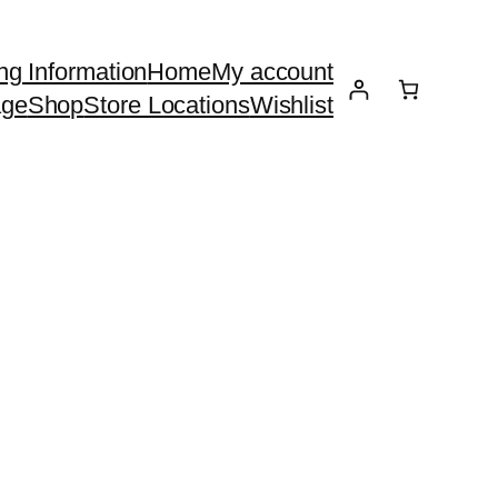
ng Information
Home
My account
age
Shop
Store Locations
Wishlist