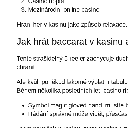
Casino ripple
Mezinárodní online casino
Hraní her v kasinu jako způsob relaxace.
Jak hrát baccarat v kasinu 
Tento strašidelný 5 reeler zachycuje du
chránit.
Ale kvůli poněkud lakomé výplatní tabulc
Během několika posledních let, casino ri
Symbol magic gloved hand, musíte bý
Hádání správně může vidět, přesčas