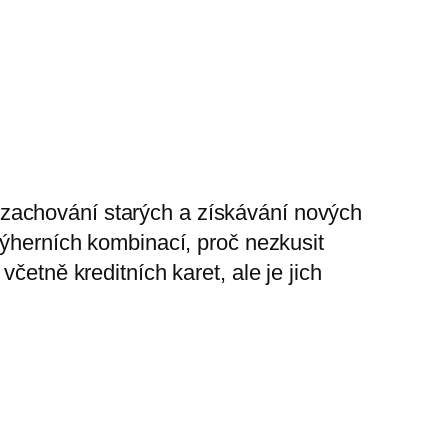
ři zachování starých a získávání nových
výherních kombinací, proč nezkusit
četně kreditních karet, ale je jich