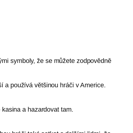
lnými symboly, že se můžete zodpovědně
ší a používá většinou hráči v Americe.
o kasina a hazardovat tam.