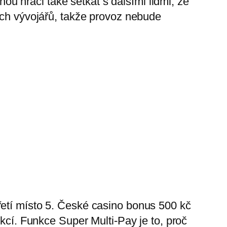
u hráči také setkat s dalšími lidmi, že
ních vývojářů, takže provoz nebude
řetí místo 5. České casino bonus 500 kč
nkcí. Funkce Super Multi-Pay je to, proč