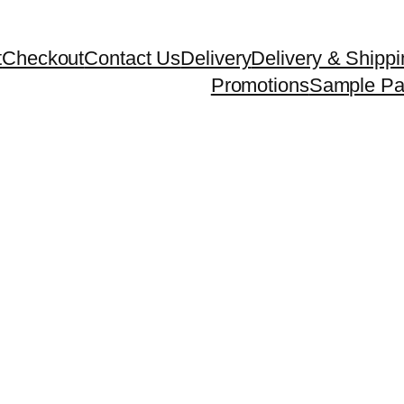
t
Checkout
Contact Us
Delivery
Delivery & Shippi
Promotions
Sample P