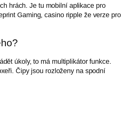
ch hrách. Je tu mobilní aplikace pro
print Gaming, casino ripple že verze pro
ého?
ět úkoly, to má multiplikátor funkce.
xeři. Čipy jsou rozloženy na spodní